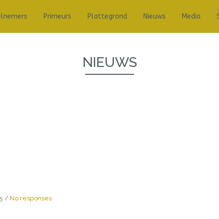
elnemers
Primeurs
Plattegrond
Nieuws
Media
NIEUWS
15 /
No responses