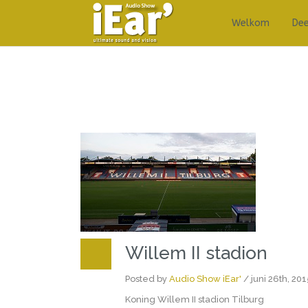
Welkom
De
Willem II stadion
Posted by
Audio Show iEar'
/ juni 26th, 20
Koning Willem II stadion Tilburg