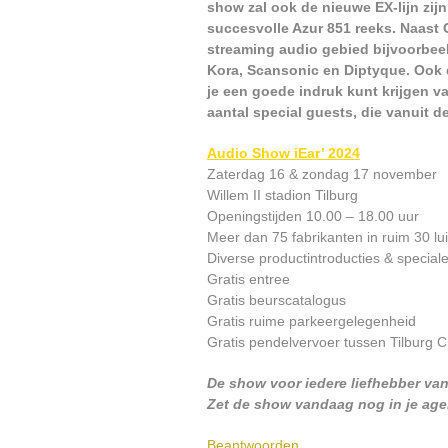
show zal ook de nieuwe EX-lijn zij
succesvolle Azur 851 reeks. Naast 
streaming audio gebied bijvoorbee
Kora, Scansonic en Diptyque. Ook d
je een goede indruk kunt krijgen v
aantal special guests, die vanuit 
Audio Show iEar’ 2024
Zaterdag 16 & zondag 17 november
Willem II stadion Tilburg
Openingstijden 10.00 – 18.00 uur
Meer dan 75 fabrikanten in ruim 30 lu
Diverse productintroducties & special
Gratis entree
Gratis beurscatalogus
Gratis ruime parkeergelegenheid
Gratis pendelvervoer tussen Tilburg C
De show voor iedere liefhebber van
Zet de show vandaag nog in je ag
Beantwoorden