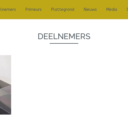
elnemers
Primeurs
Plattegrond
Nieuws
Media
DEELNEMERS