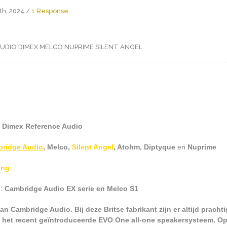
h, 2024 /
1 Response
AUDIO
DIMEX
MELCO
NUPRIME
SILENT ANGEL
:
Dimex Reference Audio
ridge Audio
, Melco
,
Silent Angel
, Atohm, Diptyque
en
Nuprime
ing
.:
Cambridge Audio EX serie en Melco S1
 Cambridge Audio. Bij deze Britse fabrikant zijn er altijd prachtig
ls het recent geïntroduceerde EVO One all-one speakersysteem. O