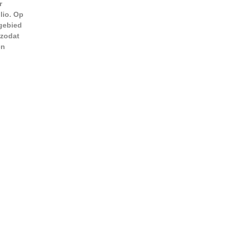
r
lio. Op
gebied
 zodat
en