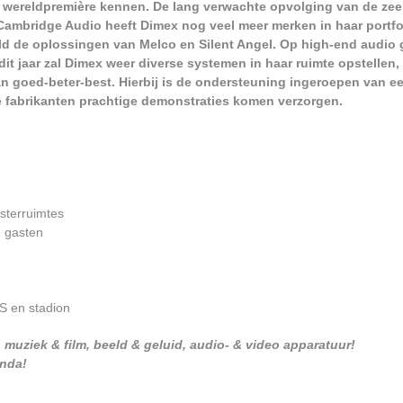
n wereldpremière kennen. De lang verwachte opvolging van de zee
Cambridge Audio heeft Dimex nog veel meer merken in haar portfo
ld de oplossingen van Melco en Silent Angel. Op high-end audio 
it jaar zal Dimex weer diverse systemen in haar ruimte opstellen,
an goed-beter-best. Hierbij is de ondersteuning ingeroepen van e
de fabrikanten prachtige demonstraties komen verzorgen.
isterruimtes
e gasten
S en stadion
 muziek & film, beeld & geluid, audio- & video apparatuur!
enda!