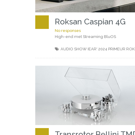
Roksan Caspian 4G
No responses
High-end met Streaming BluOS
AUDIO SHOW IEAR' 2024
PRIMEUR
ROK
Transrotor Bellini TM