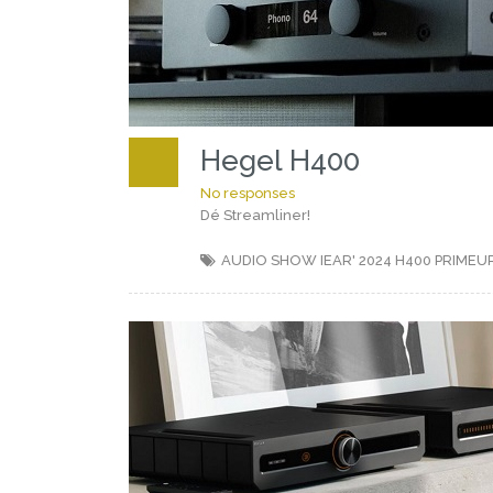
Hegel H400
No responses
Dé Streamliner!
AUDIO SHOW IEAR' 2024
H400
PRIMEU