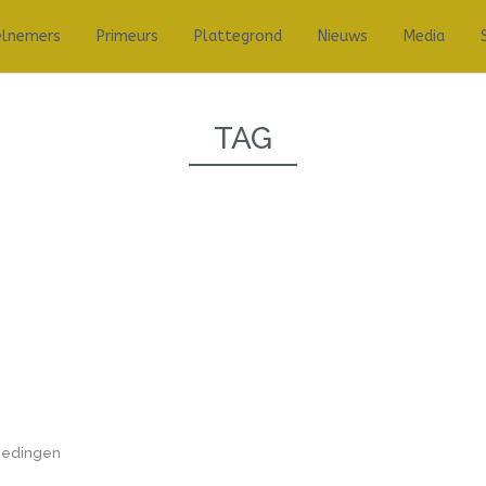
elnemers
Primeurs
Plattegrond
Nieuws
Media
TAG
biedingen