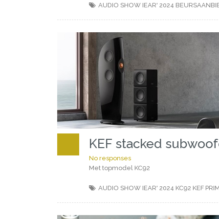
AUDIO SHOW IEAR' 2024
BEURSAANBI
KEF stacked subwoof
No responses
Met topmodel KC92
AUDIO SHOW IEAR' 2024
KC92
KEF
PRI