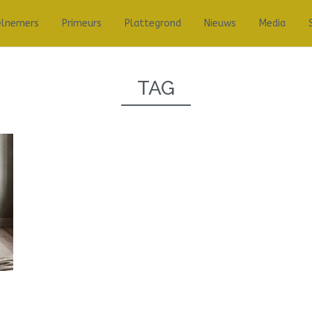
elnemers
Primeurs
Plattegrond
Nieuws
Media
TAG